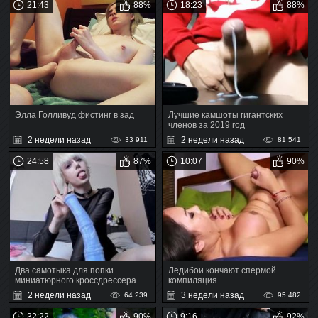
21:43
88%
18:23
88%
Элла Голливуд фистинг в зад
Лучшие камшоты гигантских
членов за 2019 год
2 недели назад
2 недели назад
33 911
81 541
24:58
87%
10:07
90%
Два самотыка для попки
Ледибои кончают спермой
миниатюрного кроссдрессера
компиляция
2 недели назад
3 недели назад
64 239
95 482
32:22
90%
9:16
92%