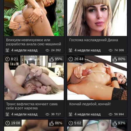
Впихуем невпихуемое или
Госпожа наслаждений Диана
разработка анала секс-машиной
4 недели назад
4 недели назад
24 262
74 306
8:21
95%
26:44
80%
Транс вафлистка кончает сама
Кончай ледибой, кончай!
себе в рот нарезка
4 недели назад
4 недели назад
36 717
56 994
19:08
86%
5:02
93%