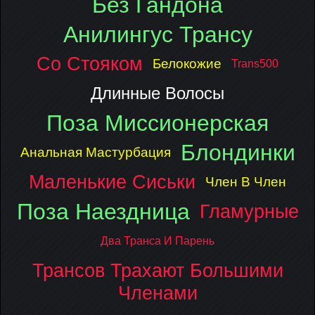
Без Гандона
Анилингус Трансу
Со Стояком
Белокожие
Trans500
Длинные Волосы
Поза Миссионерская
Блондинки
Анальная Мастурбация
Маленькие Сиськи
Член В Член
Поза Наездница
Гламурные
Два Транса И Парень
Трансов Трахают Большими
Членами