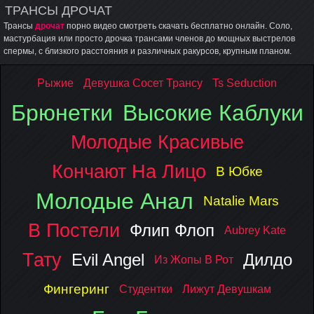
ТРАНСЫ ДРОЧАТ
Трансы
дрочат
порно видео смотреть скачать бесплатно онлайн. Соло,
мастурбация или просто дрочка трансами членов до мощных выстрелов
спермы, с близкого расстояния и различных ракурсов, крупным планом.
Рыжие
Девушка Сосет Трансу
Ts Seduction
Брюнетки
Высокие Каблуки
Молодые Красивые
Кончают На Лицо
В Юбке
Молодые Анал
Natalie Mars
В Постели
Флип Флоп
Aubrey Kate
Тату
Evil Angel
Дилдо
Из Жопы В Рот
Фингеринг
Студентки
Лижут Девушкам