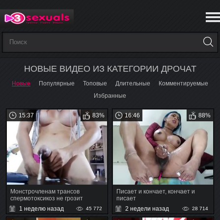
НОВЫЕ ВИДЕО ИЗ КАТЕГОРИИ ДРОЧАТ
Новые
Популярные
Топовые
Длительные
Комментируемые
Избранные
15:37
83%
16:46
88%
Монстрочленам трансов
Писает и кончает, кончает и
спермотоксикоз не грозит
писает
1 неделю назад
2 недели назад
45 772
28 714