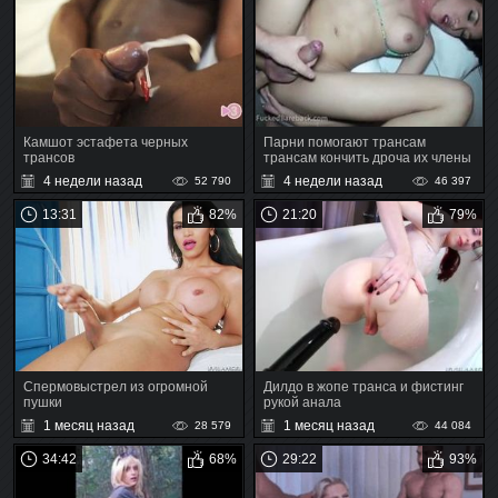
Камшот эстафета черных
Парни помогают трансам
трансов
трансам кончить дроча их члены
4 недели назад
4 недели назад
52 790
46 397
13:31
82%
21:20
79%
Спермовыстрел из огромной
Дилдо в жопе транса и фистинг
пушки
рукой анала
1 месяц назад
1 месяц назад
28 579
44 084
34:42
68%
29:22
93%