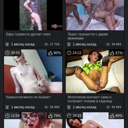
Евро травести дрочит член
Транс трахается с двумя
мужиками
1 месяц назад
1 месяц назад
17 724
35 663
39:59
90%
24:22
87%
Камшотов много не бывает
Жополизка кончает сама и
получает сперму в задницу
1 месяц назад
1 месяц назад
54 350
53 403
12:04
79%
28:25
89%