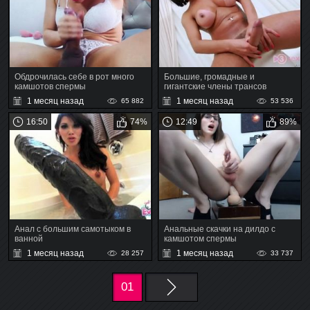
Обдрочилась себе в рот много
Большие, громадные и
камшотов спермы
гигантские члены трансов
кончают спермой
1 месяц назад
1 месяц назад
65 882
53 536
16:50
74%
12:49
89%
Анал с большим самотыком в
Анальные скачки на дилдо с
ванной
камшотом спермы
1 месяц назад
1 месяц назад
28 257
33 737
01