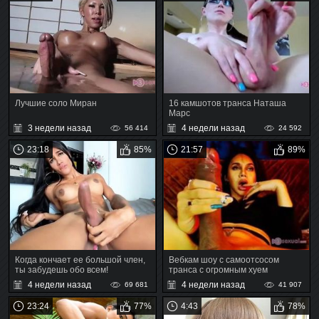
Лучшие соло Миран
16 камшотов транса Наташа
Марс
3 недели назад
4 недели назад
56 414
24 592
23:18
85%
21:57
89%
Когда кончает ее большой член,
Вебкам шоу с самоотсосом
ты забудешь обо всем!
транса с огромным хуем
4 недели назад
4 недели назад
69 681
41 907
23:24
77%
4:43
78%