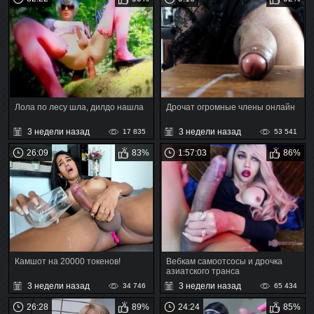
Лола по лесу шла, дилдо нашла
Дрочат огромные члены онлайн
3 недели назад
3 недели назад
17 835
53 541
26:09
83%
1:57:03
86%
Камшот на 20000 токенов!
Вебкам самоотсосы и дрочка
азиатского транса
3 недели назад
3 недели назад
34 746
65 434
26:28
89%
24:24
85%