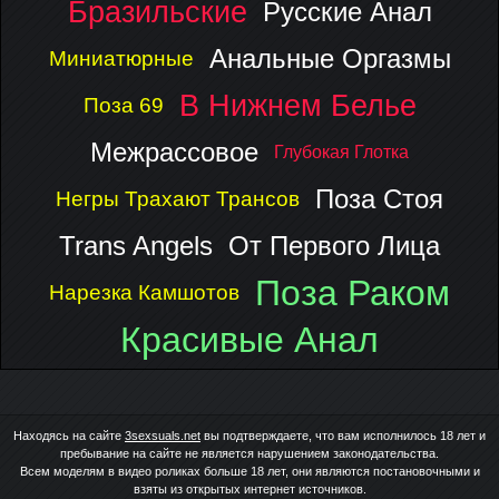
Бразильские
Русские Анал
Анальные Оргазмы
Миниатюрные
В Нижнем Белье
Поза 69
Межрассовое
Глубокая Глотка
Поза Стоя
Негры Трахают Трансов
Trans Angels
От Первого Лица
Поза Раком
Нарезка Камшотов
Красивые Анал
Находясь на сайте
3sexsuals.net
вы подтверждаете, что вам исполнилось 18 лет и
пребывание на сайте не является нарушением законодательства.
Всем моделям в видео роликах больше 18 лет, они являются постановочными и
взяты из открытых интернет источников.